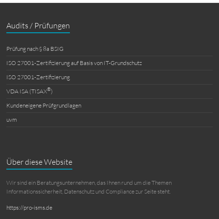
Audits / Prüfungen
Prüfung nach § 8a BSIG
ISO 27001-Zertifizierung auf Basis von IT-Grundschutz
ISO 27001-Zertifizierung
®
VDA ISA (TISAX
)
Kundeneigene Prüfgrundlagen
uvm
Über diese Website
Wir sind ein Beratungsunternehmen, das Ihnen rund um die Themen
Informationssicherheit, Datenschutz und Compliance zur Seite steht.
https://pro-isms.de