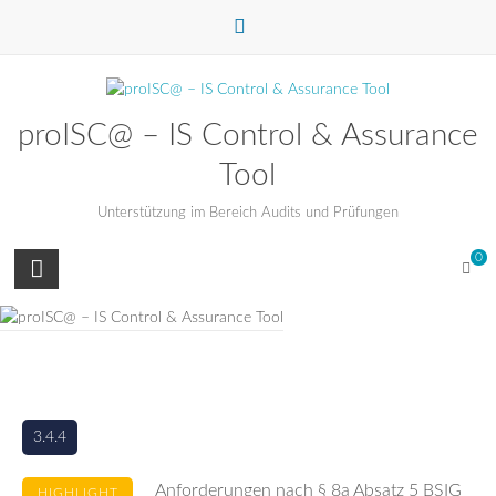
Zum
Inhalt
springen
proISC@ – IS Control & Assurance
Tool
Unterstützung im Bereich Audits und Prüfungen
0
3.4.4
Anforderungen nach § 8a Absatz 5 BSIG
HIGHLIGHT