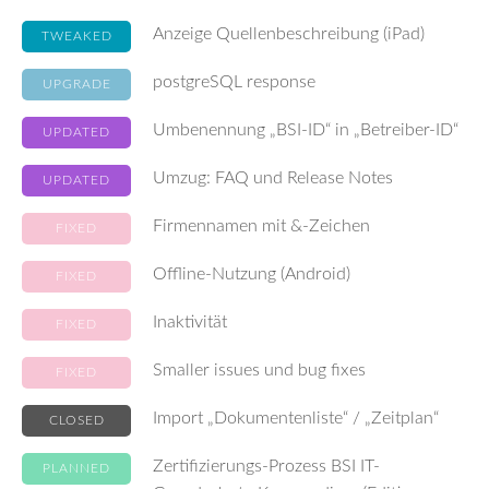
Anzeige Quellenbeschreibung (iPad)
TWEAKED
postgreSQL response
UPGRADE
Umbenennung „BSI-ID“ in „Betreiber-ID“
UPDATED
Umzug: FAQ und Release Notes
UPDATED
Firmennamen mit &-Zeichen
FIXED
Offline-Nutzung (Android)
FIXED
Inaktivität
FIXED
Smaller issues und bug fixes
FIXED
Import „Dokumentenliste“ / „Zeitplan“
CLOSED
Zertifizierungs-Prozess BSI IT-
PLANNED