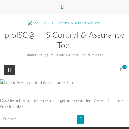
Zum
Inhalt
springen
proISC@ – IS Control & Assurance
Tool
Unterstützung im Bereich Audits und Prüfungen
0
Das Gesuchte konnte leider nicht gefunden werden. Vielleicht hilft die
Suchfunktion.